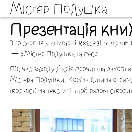
Містер Подушка
Презентація кни
3-го серпня у книгарні Readeat театрал
— «Містер Подушка та пес».
Під час заходу Дарія прочитала захоплив
Містера Подушки. Кожна дитина отрима
творчості на текстилі, щоб разом створи