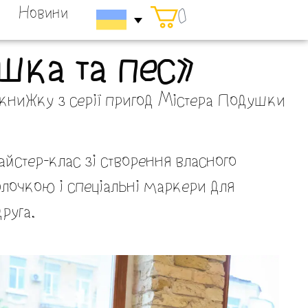
Новини
0
шка та пес»
у книжку з серії пригод Містера Подушки
айстер-клас зі створення власного
очкою і спеціальні маркери для
руга.