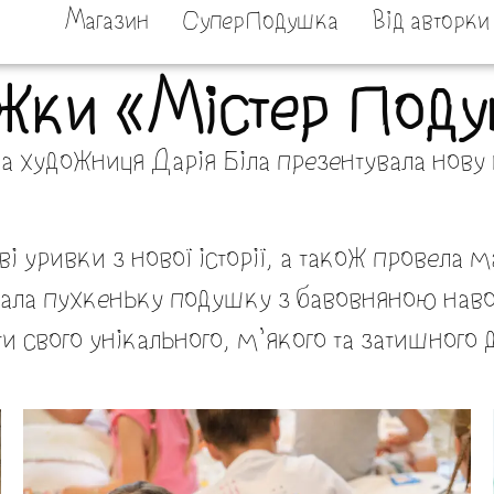
Магазин
СуперПодушка
Від авторки
жки «Містер Поду
ьна художниця Дарія Біла презентувала нов
і уривки з нової історії, а також провела м
ла пухкеньку подушку з бавовняною навол
ти свого унікального, м’якого та затишного д